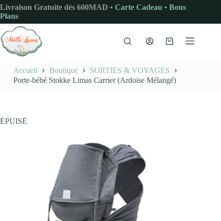
Passer
Livraison Gratuite dès 600MAD •
Carte Cadeau
•
Bons
au
Plans
contenu
Panier
d’achat
Accueil
Boutique
SORTIES & VOYAGES
Porte-bébé Stokke Limas Carrier (Ardoise Mélangé)
ÉPUISÉ