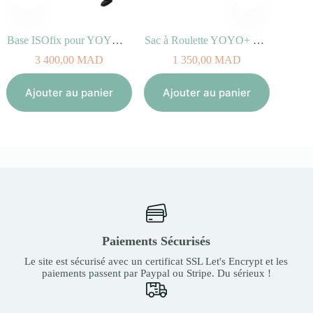
Base ISOfix pour YOYO car seat by BeSafe®
Sac à Roulette YOYO+ Bag Rouge
Sac à Langer STOKKE XPLORY 
AD
1 350,00
MAD
2 250,00
MAD
panier
Ajouter au panier
Ajouter au panier
Paiements Sécurisés
Le site est sécurisé avec un certificat SSL Let's Encrypt et les
paiements passent par Paypal ou Stripe. Du sérieux !