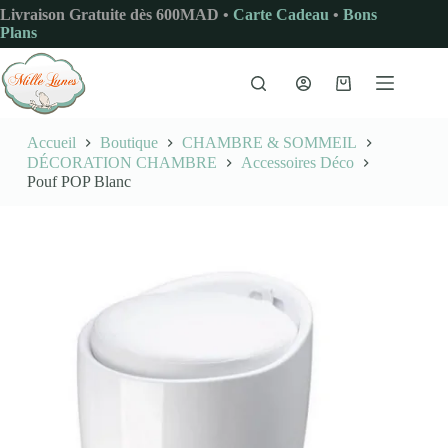
Passer
Livraison Gratuite dès 600MAD •
Carte Cadeau
•
Bons
au
Plans
contenu
Panier
d’achat
Accueil
Boutique
CHAMBRE & SOMMEIL
DÉCORATION CHAMBRE
Accessoires Déco
Pouf POP Blanc