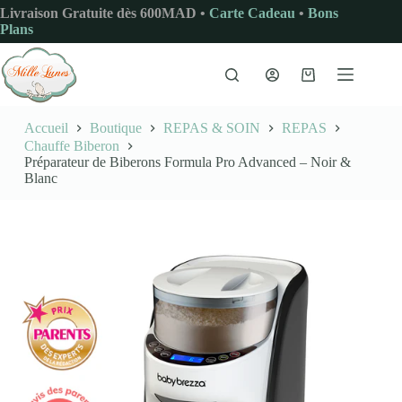
Passer
Livraison Gratuite dès 600MAD •
Carte Cadeau
•
Bons
au
Plans
contenu
Panier
d’achat
Accueil
Boutique
REPAS & SOIN
REPAS
Chauffe Biberon
Préparateur de Biberons Formula Pro Advanced – Noir &
Blanc