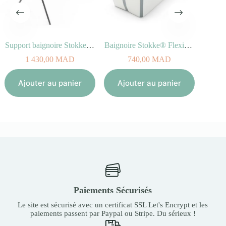
Support baignoire Stokke® Flexi Bath®
Baignoire Stokke® Flexi Bath® Blanc pour enfant
Bavoir ange lapin fleurs Ro
AD
740,00
MAD
289,00
MAD
panier
Ajouter au panier
Ajouter au panier
Paiements Sécurisés
Le site est sécurisé avec un certificat SSL Let's Encrypt et les
paiements passent par Paypal ou Stripe. Du sérieux !