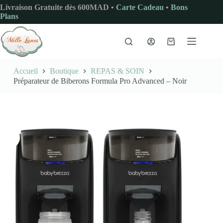
Passer
Livraison Gratuite dès 600MAD •
Carte Cadeau
•
Bons
au
Plans
contenu
Panier
d’achat
Accueil
Boutique
REPAS & SOIN
Préparateur de Biberons Formula Pro Advanced – Noir