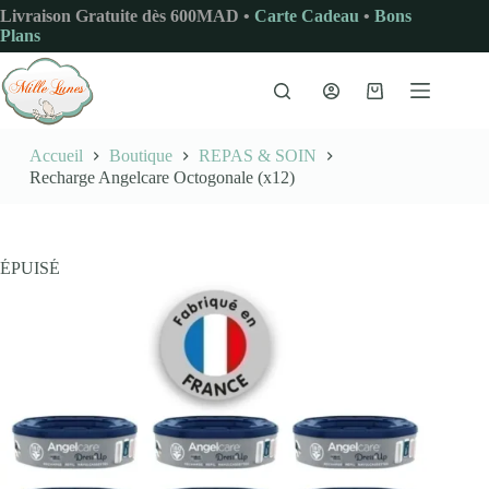
Passer
Livraison Gratuite dès 600MAD •
Carte Cadeau
•
Bons
au
Plans
contenu
Panier
d’achat
Accueil
Boutique
REPAS & SOIN
Recharge Angelcare Octogonale (x12)
ÉPUISÉ