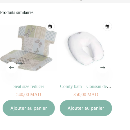
Produits similaires
Seat size reducer
Comfy bath – Coussin de bain évolutif
540,00
MAD
350,00
MAD
Aj
Ajouter au panier
Ajouter au panier