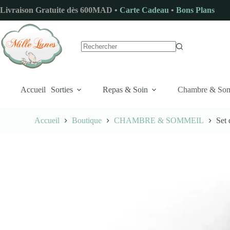
Passer
Livraison Gratuite dès 600MAD •
Carte Cadeau
•
Bons Plans
au
contenu
Aucun
résultat
Accueil
Sorties
Repas & Soin
Chambre & So
Accueil
Boutique
CHAMBRE & SOMMEIL
Set