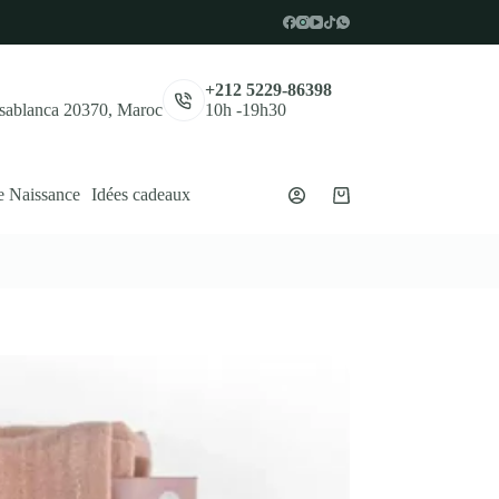
,
+212 5229-86398
asablanca 20370, Maroc
10h -19h30
e Naissance
Idées cadeaux
Panier
d’achat