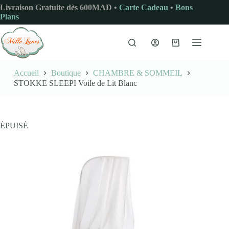
Passer
Livraison Gratuite dès 600MAD •
Carte Cadeau
•
Bons
au
Plans
contenu
Panier
d’achat
Accueil
Boutique
CHAMBRE & SOMMEIL
STOKKE SLEEPI Voile de Lit Blanc
ÉPUISÉ