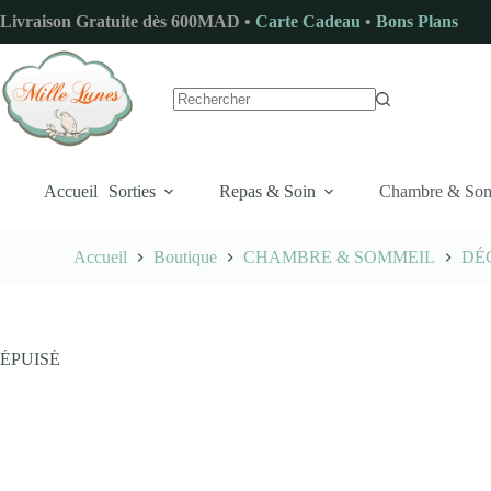
Passer
Livraison Gratuite dès 600MAD •
Carte Cadeau
•
Bons Plans
au
contenu
Aucun
résultat
Accueil
Sorties
Repas & Soin
Chambre & So
Accueil
Boutique
CHAMBRE & SOMMEIL
DÉ
ÉPUISÉ