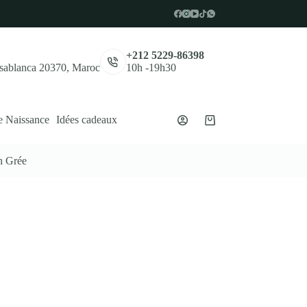
,
+212 5229-86398
asablanca 20370, Maroc
10h -19h30
e Naissance
Idées cadeaux
Panier
d’achat
in Grée