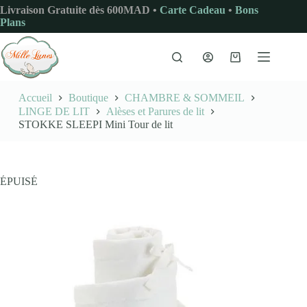
Passer
Livraison Gratuite dès 600MAD •
Carte Cadeau
•
Bons
au
Plans
contenu
Panier
d’achat
Accueil
Boutique
CHAMBRE & SOMMEIL
LINGE DE LIT
Alèses et Parures de lit
STOKKE SLEEPI Mini Tour de lit
ÉPUISÉ