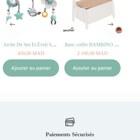
Arche De Jeu Et Éveil Sunny Stroll Black & White (0+)
Banc coffre BAMBINO Blanc Naturel
450,00
MAD
2 100,00
MAD
43
Ajouter au panier
Ajouter au panier
Ajout
Paiements Sécurisés