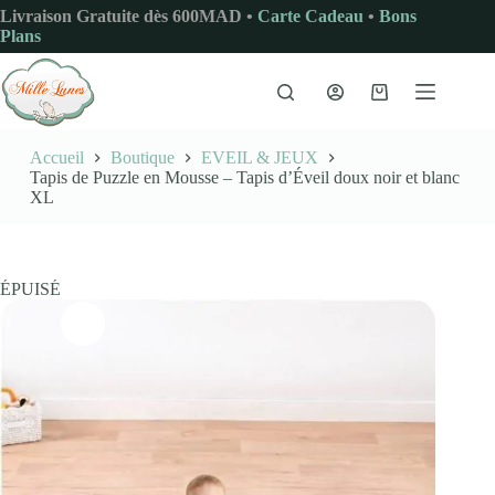
Passer
Livraison Gratuite dès 600MAD •
Carte Cadeau
•
Bons
au
Plans
contenu
Panier
d’achat
Accueil
Boutique
EVEIL & JEUX
Tapis de Puzzle en Mousse – Tapis d’Éveil doux noir et blanc
XL
ÉPUISÉ