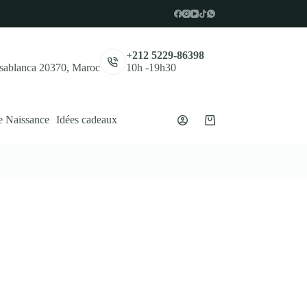
,
+212 5229-86398
asablanca 20370, Maroc
10h -19h30
e Naissance
Idées cadeaux
Panier
d’achat