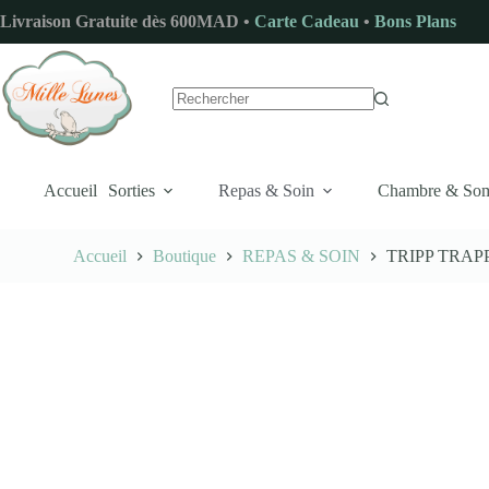
Passer
Livraison Gratuite dès 600MAD •
Carte Cadeau
•
Bons Plans
au
contenu
Aucun
résultat
Accueil
Sorties
Repas & Soin
Chambre & So
Accueil
Boutique
REPAS & SOIN
TRIPP TRAPP