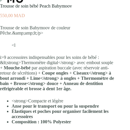
Trousse de soin bébé Peach Babymoov
550,00
MAD
Trousse de soin Babymoov de couleur
Pêche.&amp;amp;lt;/p>
<l
i>9 accessoires indispensables pour les soins de bébé :
&lt;strong>Thermomètre digital</strong> avec embout souple
+
Mouche-bébé
par aspiration buccale (avec réservoir anti-
retour de sécrétions) +
Coupe ongles
+
Ciseaux</strong> à
bout arrondi +
Lime</strong> à ongles +
Thermomètre de
bain
+
Brosse</strong> douce + Anneau de dentition
réfrigérable et brosse à dent 1er âge.
<strong>Compacte et légère
Anse pour le transport ou pour la suspendre
Élastiques et poches pour organiser facilement les
accessoires
Composition : 100% Polyester