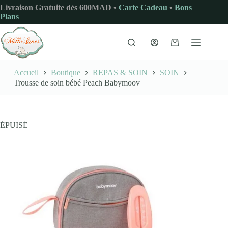
Passer
Livraison Gratuite dès 600MAD •
Carte Cadeau
•
Bons
au
Plans
contenu
Panier
d’achat
Accueil
Boutique
REPAS & SOIN
SOIN
Trousse de soin bébé Peach Babymoov
ÉPUISÉ