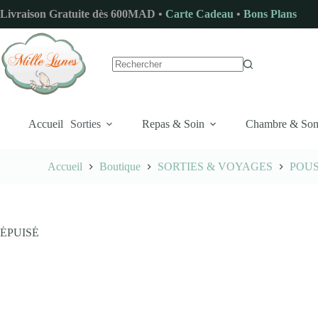
Passer
Livraison Gratuite dès 600MAD •
Carte Cadeau
•
Bons Plans
au
contenu
Aucun
résultat
Accueil
Sorties
Repas & Soin
Chambre & So
Accueil
Boutique
SORTIES & VOYAGES
POU
ÉPUISÉ