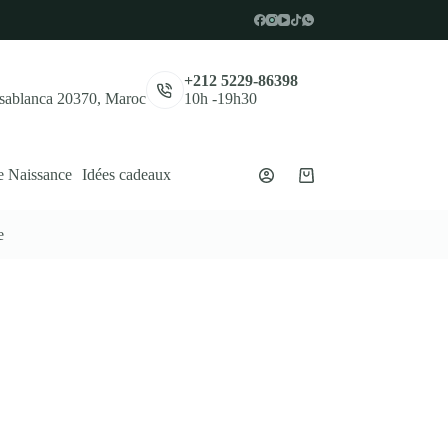
,
+212 5229-86398
asablanca 20370, Maroc
10h -19h30
e Naissance
Idées cadeaux
Panier
d’achat
e