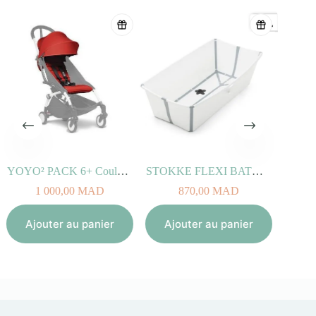
YOYO² PACK 6+ Couleur Rouge
STOKKE FLEXI BATH X-LARGE Blanc
1 000,00
MAD
870,00
MAD
Aj
Ajouter au panier
Ajouter au panier