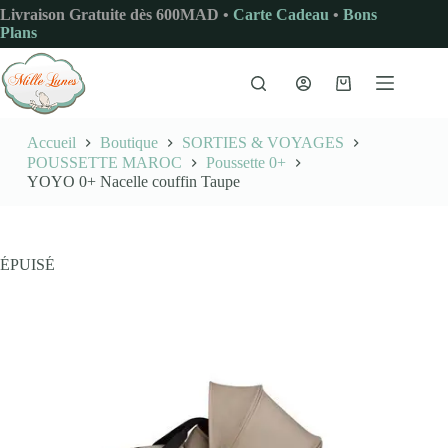
Passer
Livraison Gratuite dès 600MAD •
Carte Cadeau
•
Bons
au
Plans
contenu
Panier
d’achat
Accueil
Boutique
SORTIES & VOYAGES
POUSSETTE MAROC
Poussette 0+
YOYO 0+ Nacelle couffin Taupe
ÉPUISÉ