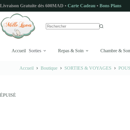
Passer
Livraison Gratuite dès 600MAD •
Carte Cadeau
•
Bons Plans
au
contenu
Aucun
résultat
Accueil
Sorties
Repas & Soin
Chambre & So
Accueil
Boutique
SORTIES & VOYAGES
POU
ÉPUISÉ