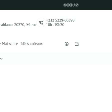
,
+212 5229-86398
asablanca 20370, Maroc
10h -19h30
e Naissance
Idées cadeaux
Panier
d’achat
ee