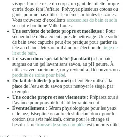
visage. Pour le reste du corps, un gant de toilette propre
et très doux fera l’affaire. Prévoyez plusieurs cotons ou
gants pour ne pas utiliser le même sur toutes les zones.
Vous trouverez d’excellents
accessoires de bain et soin
sur notre boutique Mille Lunes.
Une serviette de toilette propre et moelleuse :
Pour
sécher bébé délicatement après le nettoyage. Une sortie
de bain avec capuche peut être pratique pour garder sa
tête au chaud. Jetez un œil à notre sélection de
linge de
lit et de bain
.
Un savon doux spécial bébé (facultatif) :
Un pain
surgras ou un gel lavant sans savon, au pH neutre. À
utiliser avec parcimonie, on y reviendra. Découvrez nos
produits de soins pour bébé
.
Du lait de toilette (optionnel) :
Peut être utilisé à la
place de l’eau et du savon pour nettoyer le siège, par
exemple.
Une couche propre et ses vêtements :
Préparez tout à
l’avance pour pouvoir le rhabiller rapidement.
Éventuellement :
Sérum physiologique pour les yeux
et le nez, Biseptine ou autre désinfectant doux pour le
cordon (sur avis médical), crème pour le change si
besoin. Une
trousse de soins complète
est toujours utile.