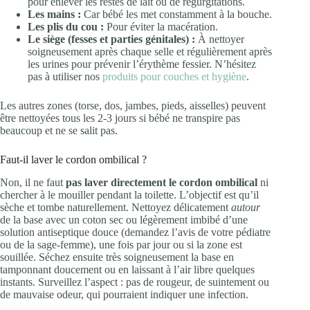
pour enlever les restes de lait ou de régurgitations.
Les mains :
Car bébé les met constamment à la bouche.
Les plis du cou :
Pour éviter la macération.
Le siège (fesses et parties génitales) :
À nettoyer
soigneusement après chaque selle et régulièrement après
les urines pour prévenir l’érythème fessier. N’hésitez
pas à utiliser nos
produits pour couches et hygiène
.
Les autres zones (torse, dos, jambes, pieds, aisselles) peuvent
être nettoyées tous les 2-3 jours si bébé ne transpire pas
beaucoup et ne se salit pas.
Faut-il laver le cordon ombilical ?
Non, il ne faut
pas laver directement le cordon ombilical
ni
chercher à le mouiller pendant la toilette. L’objectif est qu’il
sèche et tombe naturellement. Nettoyez délicatement
autour
de la base avec un coton sec ou légèrement imbibé d’une
solution antiseptique douce (demandez l’avis de votre pédiatre
ou de la sage-femme), une fois par jour ou si la zone est
souillée. Séchez ensuite très soigneusement la base en
tamponnant doucement ou en laissant à l’air libre quelques
instants. Surveillez l’aspect : pas de rougeur, de suintement ou
de mauvaise odeur, qui pourraient indiquer une infection.