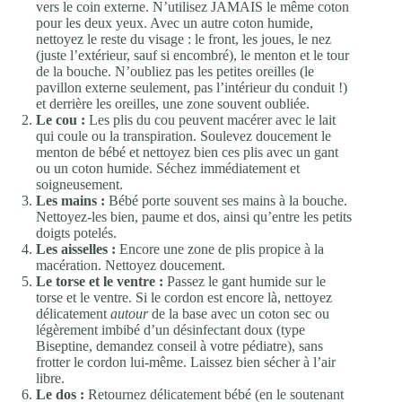
vers le coin externe. N’utilisez JAMAIS le même coton
pour les deux yeux. Avec un autre coton humide,
nettoyez le reste du visage : le front, les joues, le nez
(juste l’extérieur, sauf si encombré), le menton et le tour
de la bouche. N’oubliez pas les petites oreilles (le
pavillon externe seulement, pas l’intérieur du conduit !)
et derrière les oreilles, une zone souvent oubliée.
Le cou :
Les plis du cou peuvent macérer avec le lait
qui coule ou la transpiration. Soulevez doucement le
menton de bébé et nettoyez bien ces plis avec un gant
ou un coton humide. Séchez immédiatement et
soigneusement.
Les mains :
Bébé porte souvent ses mains à la bouche.
Nettoyez-les bien, paume et dos, ainsi qu’entre les petits
doigts potelés.
Les aisselles :
Encore une zone de plis propice à la
macération. Nettoyez doucement.
Le torse et le ventre :
Passez le gant humide sur le
torse et le ventre. Si le cordon est encore là, nettoyez
délicatement
autour
de la base avec un coton sec ou
légèrement imbibé d’un désinfectant doux (type
Biseptine, demandez conseil à votre pédiatre), sans
frotter le cordon lui-même. Laissez bien sécher à l’air
libre.
Le dos :
Retournez délicatement bébé (en le soutenant