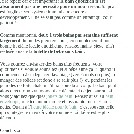
Je le répète car c’est important :
le bain quotidien n’est
absolument pas une nécessité pour un nourrisson.
Sa peau
est fragile et son système immunitaire encore en
développement. Il ne se salit pas comme un enfant qui court
partout !
Comme mentionné,
deux à trois bains par semaine suffisent
largement
durant les premiers mois, en complément d’une
bonne hygiène locale quotidienne (visage, mains, siège, plis)
réalisée lors de la
toilette de bébé sans bain
.
Vous pourrez envisager des bains plus fréquents, voire
quotidiens si vous le souhaitez (et si bébé aime ça !), quand il
commencera à se déplacer davantage (vers 6 mois ou plus), à
manger des solides (et donc à se salir plus !), ou pendant les
périodes de forte chaleur s’il transpire beaucoup. Le bain peut
alors devenir un vrai moment de détente et de jeu, surtout si
vous y ajoutez quelques
jouets de bain
. Pensez aussi au
bain
enveloppé
, une technique douce et rassurante pour les tout-
petits. Quant à l’
heure idéale pour le bain
, c’est souvent celle
qui s’intègre le mieux à votre routine et où bébé est le plus
détendu.
Conclusion