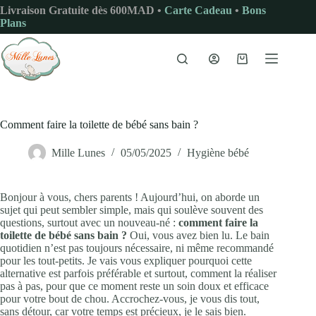
Passer
Livraison Gratuite dès 600MAD •
Carte Cadeau
•
Bons
au
Plans
contenu
Panier
d’achat
Comment faire la toilette de bébé sans bain ?
Mille Lunes
05/05/2025
Hygiène bébé
Bonjour à vous, chers parents ! Aujourd’hui, on aborde un
sujet qui peut sembler simple, mais qui soulève souvent des
questions, surtout avec un nouveau-né :
comment faire la
toilette de bébé sans bain ?
Oui, vous avez bien lu. Le bain
quotidien n’est pas toujours nécessaire, ni même recommandé
pour les tout-petits. Je vais vous expliquer pourquoi cette
alternative est parfois préférable et surtout, comment la réaliser
pas à pas, pour que ce moment reste un soin doux et efficace
pour votre bout de chou. Accrochez-vous, je vous dis tout,
sans détour, car votre temps est précieux, je le sais bien.