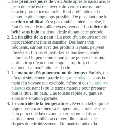
Les premiers jours de vie :
Juste après la naissance, la
peau de bébé est recouverte du vernix caseosa, une
couche protectrice naturelle. Il est préférable de la
laisser le plus longtemps possible. De plus, tant que le
cordon ombilical
n’est pas tombé et bien cicatrisé, il
faut éviter de le mouiller excessivement. La
toilette de
bébé sans bain
est donc idéale durant cette période.
La fragilité de la peau :
La peau d’un nourrisson est
incroyablement fine et sensible. Des bains trop
fréquents, surtout avec des produits lavants, peuvent
l’assécher, l’irriter et perturber sa barrière cutanée
naturelle. Un peu comme une jeune pousse dans mon
jardin : trop d’eau ou un engrais trop fort, et elle
s’abîme. La modération est la clé.
Le manque d’équipement ou de temps :
Parfois, on
n’a tout simplement pas de
baignoire adaptée
sous la
main (en voyage par exemple, même si des
baignoires
pliantes
existent !) ou le temps manque pour préparer
tout le rituel du bain. Une toilette rapide au gant est
alors une solution parfaite.
Le contrôle de la température :
Avec un bébé qui ne
régule pas encore bien sa température, la toilette sans
bain permet de laver zone par zone, en le laissant
partiellement habillé ou couvert, limitant ainsi les
risques de refroidissement. On maîtrise mieux la