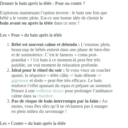
Donner le bain
après
la tétée : Pour ou contre ?
Explorons maintenant l’option inverse : le bain une fois que
bébé a le ventre plein. Est-ce une bonne idée de choisir le
bain avant ou après la tétée
dans ce sens ?
Les « Pour » du bain après la tétée
Bébé est souvent calme et détendu :
L’estomac plein,
beaucoup de bébés entrent dans une phase de bien-être
et de somnolence. C’est le fameux « coma post-
prandial » ! Un bain à ce moment-là peut être très
paisible, un vrai moment de relaxation profonde.
Idéal pour le rituel du soir :
Si vous visez un coucher
apaisé, la séquence « tétée câlin -> bain détente ->
gigoteuse
et dodo » peut être très efficace. Le bain
renforce l’effet apaisant du repas et prépare au sommeil.
Pensez à une
veilleuse douce
pour prolonger l’ambiance
calme dans sa
chambre
.
Pas de risque de bain interrompu par la faim :
Au
moins, vous êtes sûrs qu’il ne réclamera pas à manger
en plein milieu du savonnage !
Les « Contre » du bain après la tétée