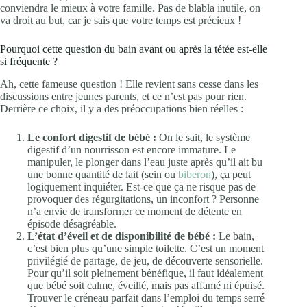
conviendra le mieux à votre famille. Pas de blabla inutile, on
va droit au but, car je sais que votre temps est précieux !
Pourquoi cette question du bain avant ou après la tétée est-elle
si fréquente ?
Ah, cette fameuse question ! Elle revient sans cesse dans les
discussions entre jeunes parents, et ce n’est pas pour rien.
Derrière ce choix, il y a des préoccupations bien réelles :
Le confort digestif de bébé :
On le sait, le système
digestif d’un nourrisson est encore immature. Le
manipuler, le plonger dans l’eau juste après qu’il ait bu
une bonne quantité de lait (sein ou
biberon
), ça peut
logiquement inquiéter. Est-ce que ça ne risque pas de
provoquer des régurgitations, un inconfort ? Personne
n’a envie de transformer ce moment de détente en
épisode désagréable.
L’état d’éveil et de disponibilité de bébé :
Le bain,
c’est bien plus qu’une simple toilette. C’est un moment
privilégié de partage, de jeu, de découverte sensorielle.
Pour qu’il soit pleinement bénéfique, il faut idéalement
que bébé soit calme, éveillé, mais pas affamé ni épuisé.
Trouver le créneau parfait dans l’emploi du temps serré