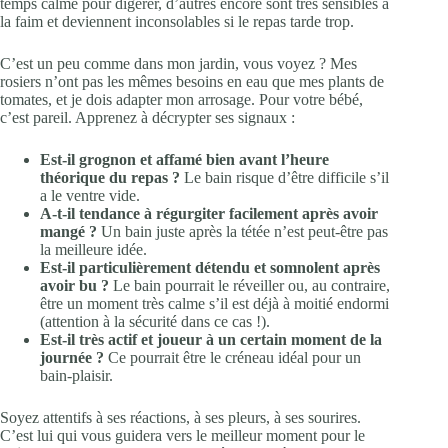
temps calme pour digérer, d’autres encore sont très sensibles à
la faim et deviennent inconsolables si le repas tarde trop.
C’est un peu comme dans mon jardin, vous voyez ? Mes
rosiers n’ont pas les mêmes besoins en eau que mes plants de
tomates, et je dois adapter mon arrosage. Pour votre bébé,
c’est pareil. Apprenez à décrypter ses signaux :
Est-il grognon et affamé bien avant l’heure
théorique du repas ?
Le bain risque d’être difficile s’il
a le ventre vide.
A-t-il tendance à régurgiter facilement après avoir
mangé ?
Un bain juste après la tétée n’est peut-être pas
la meilleure idée.
Est-il particulièrement détendu et somnolent après
avoir bu ?
Le bain pourrait le réveiller ou, au contraire,
être un moment très calme s’il est déjà à moitié endormi
(attention à la sécurité dans ce cas !).
Est-il très actif et joueur à un certain moment de la
journée ?
Ce pourrait être le créneau idéal pour un
bain-plaisir.
Soyez attentifs à ses réactions, à ses pleurs, à ses sourires.
C’est lui qui vous guidera vers le meilleur moment pour le