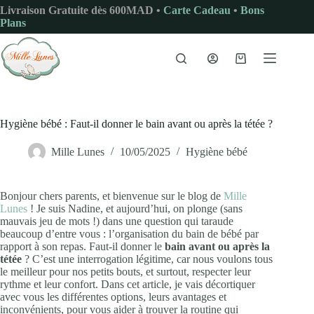
Passer
Livraison Gratuite dès 600MAD •
Carte Cadeau
•
Bons
au
Plans
contenu
Panier
d’achat
Hygiène bébé : Faut-il donner le bain avant ou après la tétée ?
Mille Lunes
10/05/2025
Hygiène bébé
Bonjour chers parents, et bienvenue sur le blog de
Mille
Lunes
! Je suis Nadine, et aujourd’hui, on plonge (sans
mauvais jeu de mots !) dans une question qui taraude
beaucoup d’entre vous : l’organisation du bain de bébé par
rapport à son repas. Faut-il donner le
bain avant ou après la
tétée
? C’est une interrogation légitime, car nous voulons tous
le meilleur pour nos petits bouts, et surtout, respecter leur
rythme et leur confort. Dans cet article, je vais décortiquer
avec vous les différentes options, leurs avantages et
inconvénients, pour vous aider à trouver la routine qui