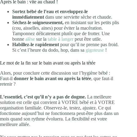
Après le bain : vite au chaud !
Sortez bébé de l’eau et enveloppez-le
immédiatement
dans une serviette sèche et chaude.
Séchez-le soigneusement,
en insistant sur les petits plis
(cou, aisselles, aines) pour éviter la macération.
Tamponnez délicatement plutôt que de frotter. Une
bonne
alèse
sur la
table à langer
peut être utile.
Habillez-le rapidement
pour qu’il ne prenne pas froid.
Si c’est l’heure du dodo, hop, dans sa
gigoteuse
!
Le mot de la fin sur le bain avant ou après la tétée
Alors, pour conclure cette discussion sur l’hygiène bébé :
Faut-il
donner le bain avant ou après la tétée
, que faut-il
retenir ?
L’essentiel, c’est qu’il n’y a pas de dogme.
La meilleure
solution est celle qui convient à VOTRE bébé et à VOTRE
organisation familiale. Observez-le, testez, ajustez. Ce qui
fonctionne aujourd’hui ne fonctionnera peut-être plus dans un
mois quand son rythme évoluera. La flexibilité est votre
meilleure alliée.