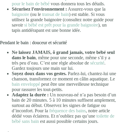
pour le bain de bébé
vous donnera tous les détails.
Sécurisez l’environnement :
Assurez-vous que la
baignoire
(ou le
transat de bain
) est stable. Si vous
utilisez la grande baignoire (consultez notre guide pour
savoir
si bébé est prêt pour la grande baignoire
), un
tapis antidérapant est une bonne idée.
Pendant le bain : douceur et sécurité
Ne laissez JAMAIS, ô grand jamais, votre bébé seul
dans le bain
, même pour une seconde, même s’il y a
très peu d’eau. C’est une règle absolue de
sécurité
.
Gardez toujours une main sur lui.
Soyez doux dans vos gestes.
Parlez-lui, chantez-lui une
chanson, transformez ce moment en câlin aquatique. Le
bain enveloppé
peut être une merveilleuse technique
pour rassurer les tout-petits.
Adaptez la durée :
Un nouveau-né n’a pas besoin d’un
bain de 20 minutes. 5 à 10 minutes suffisent amplement,
surtout au début. Observez les signes de fatigue ou
d’inconfort. Pour la
fréquence des bains
, notre article
dédié vous éclairera. Et n’oubliez pas qu’une
toilette de
bébé sans bain
est aussi possible certains jours.