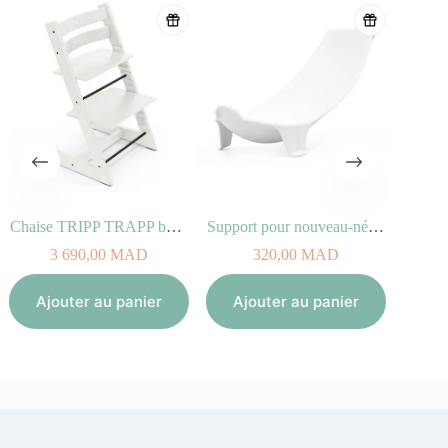
Chaise TRIPP TRAPP bois de Hêtre blanc
Support pour nouveau-né STOKKE FLEXI BATH
Stér
3 690,00
MAD
320,00
MAD
Aj
Ajouter au panier
Ajouter au panier