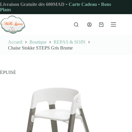
Passer
Livraison Gratuite dès 600MAD •
Carte Cadeau
•
Bons
au
Plans
contenu
Panier
d’achat
Accueil
Boutique
REPAS & SOIN
Chaise Stokke STEPS Gris Brume
ÉPUISÉ