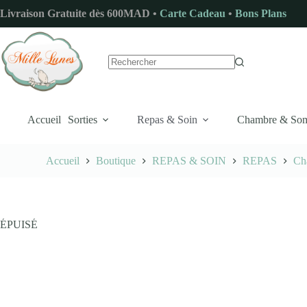
Passer
Livraison Gratuite dès 600MAD •
Carte Cadeau
•
Bons Plans
au
contenu
Aucun
résultat
Accueil
Sorties
Repas & Soin
Chambre & So
Accueil
Boutique
REPAS & SOIN
REPAS
Ch
ÉPUISÉ