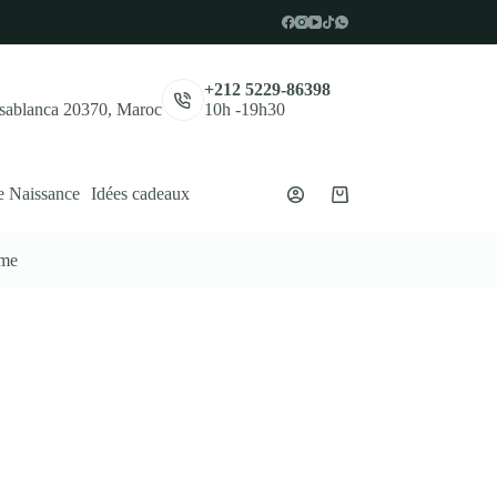
,
+212 5229-86398
asablanca 20370, Maroc
10h -19h30
e Naissance
Idées cadeaux
Panier
d’achat
ume