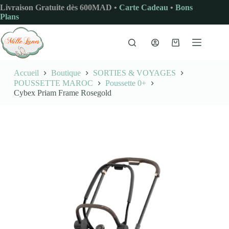
Passer
Livraison Gratuite dès 600MAD •
Carte Cadeau
•
Bons
au
Plans
contenu
Panier
d’achat
Accueil
Boutique
SORTIES & VOYAGES
POUSSETTE MAROC
Poussette 0+
Cybex Priam Frame Rosegold