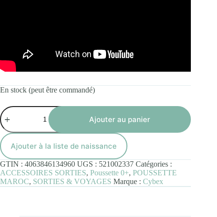
En stock (peut être commandé)
quantité
de
Ajouter au panier
Cybex
Priam
Frame
Ajouter à la liste de naissance
Rosegold
GTIN :
4063846134960
UGS :
521002337
Catégories :
ACCESSOIRES SORTIES
,
Poussette 0+
,
POUSSETTE
MAROC
,
SORTIES & VOYAGES
Marque :
Cybex