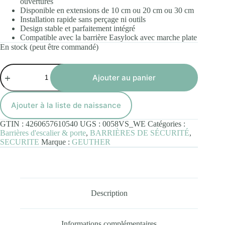
ouvertures
Disponible en extensions de 10 cm ou 20 cm ou 30 cm
Installation rapide sans perçage ni outils
Design stable et parfaitement intégré
Compatible avec la barrière Easylock avec marche plate
En stock (peut être commandé)
quantité
de
Ajouter au panier
Extension
pour
barrière
Ajouter à la liste de naissance
Easylock
Flat
GTIN :
4260657610540
UGS :
0058VS_WE
Catégories :
Step
Barrières d'escalier & porte
,
BARRIÈRES DE SÉCURITÉ
,
-
SECURITE
Marque :
GEUTHER
20
cm
Description
Informations complémentaires