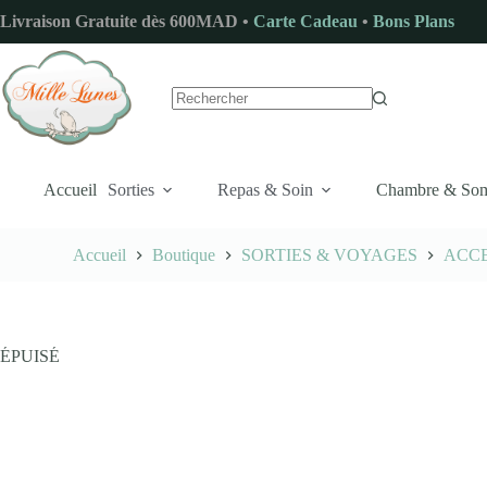
Passer
Livraison Gratuite dès 600MAD •
Carte Cadeau
•
Bons Plans
au
contenu
Aucun
résultat
Accueil
Sorties
Repas & Soin
Chambre & So
Accueil
Boutique
SORTIES & VOYAGES
ACCE
ÉPUISÉ