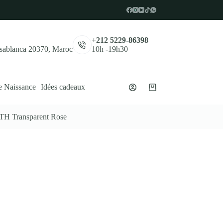
,
+212 5229-86398
asablanca 20370, Maroc
10h -19h30
e Naissance
Idées cadeaux
Panier
d’achat
 Transparent Rose