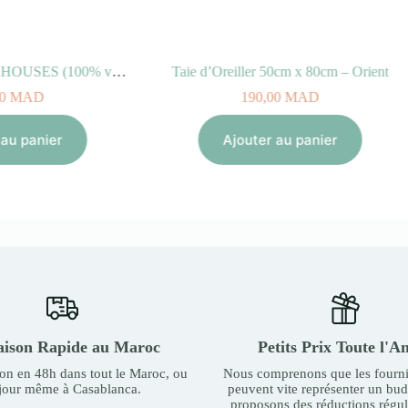
ller 50cm x 80cm – Orient
Housse couvre lit – orient
190,00
MAD
710,00
MAD
outer au panier
Ajouter au panier
aison Rapide au Maroc
Petits Prix Toute l'A
son en 48h dans tout le Maroc, ou
Nous comprenons que les fourni
 jour même à Casablanca.
peuvent vite représenter un bu
proposons des réductions régul