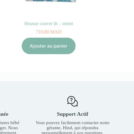
STOKKE SLEEPI Matelas du lit Bed V2
2 300,00
MAD
Ajouter au panier
nnée
Support Actif
tures bébé
Vous pouvez facilement contacter notre
dget. Nous
gérante, Hind, qui répondra
ièrement.
personnellement à vos questions.