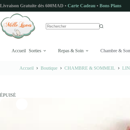
Passer
Livraison Gratuite dès 600MAD •
Carte Cadeau
•
Bons Plans
au
contenu
Aucun
résultat
Accueil
Sorties
Repas & Soin
Chambre & So
Accueil
Boutique
CHAMBRE & SOMMEIL
LIN
ÉPUISÉ