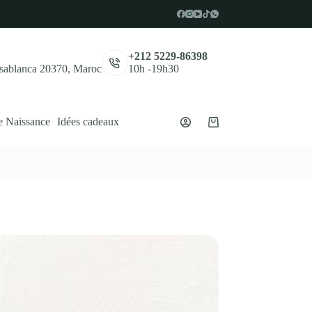
,
+212 5229-86398
asablanca 20370, Maroc
10h -19h30
e Naissance
Idées cadeaux
Panier
d’achat