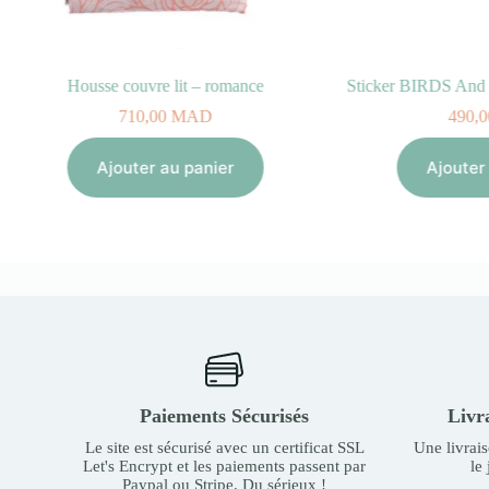
Sticker BIRDS And HOUSES (100% vinyle, 50x40cm)
Taie d’Orei
490,00
MAD
Ajouter au panier
Aj
Paiements Sécurisés
Livr
Le site est sécurisé avec un certificat SSL
Une livrai
Let's Encrypt et les paiements passent par
le
Paypal ou Stripe. Du sérieux !