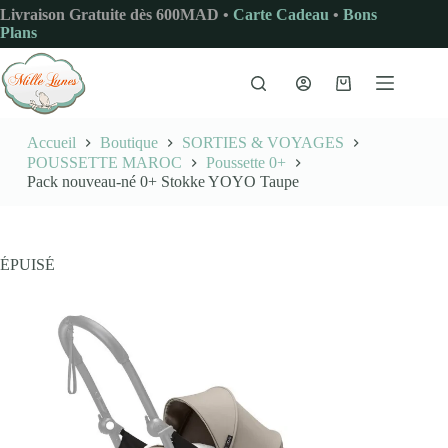
Passer
Livraison Gratuite dès 600MAD •
Carte Cadeau
•
Bons
au
Plans
contenu
Panier
d’achat
Accueil
Boutique
SORTIES & VOYAGES
POUSSETTE MAROC
Poussette 0+
Pack nouveau-né 0+ Stokke YOYO Taupe
ÉPUISÉ