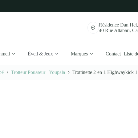
Résidence Dan Hel
40 Rue Attabari, C
mmeil
Éveil & Jeux
Marques
Contact
Liste d
bé
Trotteur Pousseur - Youpala
Trottinette 2-en-1 Highwaykick 1