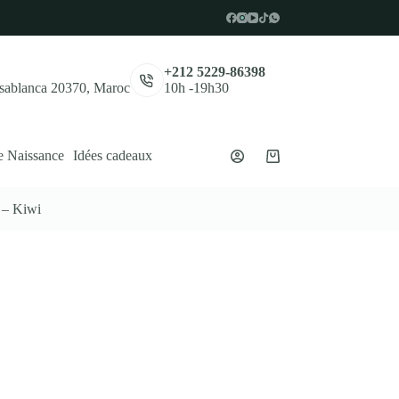
,
+212 5229-86398
asablanca 20370, Maroc
10h -19h30
e Naissance
Idées cadeaux
Panier
d’achat
 – Kiwi