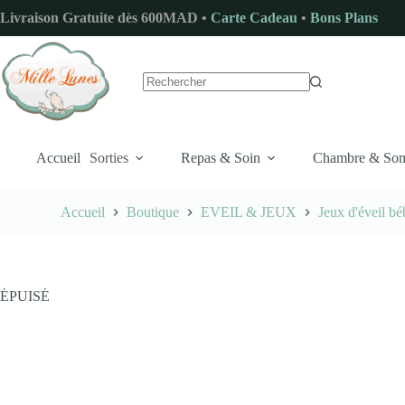
Passer
Livraison Gratuite dès 600MAD •
Carte Cadeau
•
Bons Plans
au
contenu
Aucun
résultat
Accueil
Sorties
Repas & Soin
Chambre & So
Accueil
Boutique
EVEIL & JEUX
Jeux d'éveil bé
ÉPUISÉ