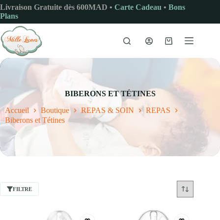
Passer
Livraison Gratuite dès 600MAD •
Carte Cadeau
•
Bons
au
Plans
contenu
Panier
d’achat
BIBERONS ET TÉTINES
Accueil
Boutique
REPAS & SOIN
REPAS
Biberons et Tétines
FILTRE