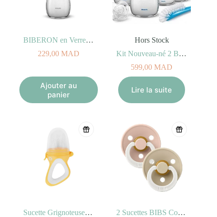
BIBERON en Verre Natural 240ml 1m+
Hors Stock
229,00
MAD
Kit Nouveau-né 2 Biberons 260ml + 2 Biberons 125ml + 1 Sucette + 1 Brosse Natural
599,00
MAD
Ajouter au
Lire la suite
panier
Sucette Grignoteuse 4M+
2 Sucettes BIBS Colour Anatomic Blush/Vanilla – GLOW (0-6mois)