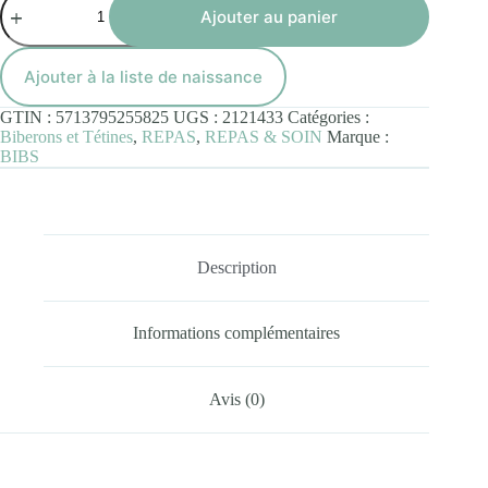
de
Ajouter au panier
2
Sucettes
BIBS
Ajouter à la liste de naissance
Colour
Symetric
GTIN :
5713795255825
UGS :
2121433
Catégories :
Dusty
Biberons et Tétines
,
REPAS
,
REPAS & SOIN
Marque :
Pink
BIBS
/
Coral
(0-
6mois)
Description
Informations complémentaires
Avis (0)