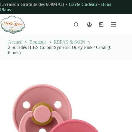
Passer
Livraison Gratuite dès 600MAD •
Carte Cadeau
•
Bons
au
Plans
contenu
Panier
d’achat
Accueil
Boutique
REPAS & SOIN
2 Sucettes BIBS Colour Symetric Dusty Pink / Coral (0-
6mois)