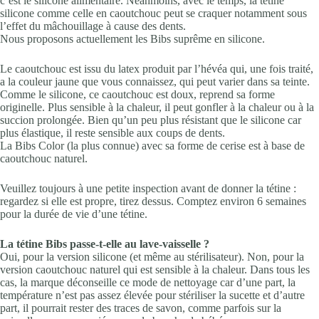
c’est le silicone alimentaire. Néanmoins, avec le temps, la tétine
silicone comme celle en caoutchouc peut se craquer notamment sous
l’effet du mâchouillage à cause des dents.
Nous proposons actuellement les Bibs suprême en silicone.
Le caoutchouc est issu du latex produit par l’hévéa qui, une fois traité,
a la couleur jaune que vous connaissez, qui peut varier dans sa teinte.
Comme le silicone, ce caoutchouc est doux, reprend sa forme
originelle. Plus sensible à la chaleur, il peut gonfler à la chaleur ou à la
succion prolongée. Bien qu’un peu plus résistant que le silicone car
plus élastique, il reste sensible aux coups de dents.
La Bibs Color (la plus connue) avec sa forme de cerise est à base de
caoutchouc naturel.
Veuillez toujours à une petite inspection avant de donner la tétine :
regardez si elle est propre, tirez dessus. Comptez environ 6 semaines
pour la durée de vie d’une tétine.
La tétine Bibs passe-t-elle au lave-vaisselle ?
Oui, pour la version silicone (et même au stérilisateur). Non, pour la
version caoutchouc naturel qui est sensible à la chaleur. Dans tous les
cas, la marque déconseille ce mode de nettoyage car d’une part, la
température n’est pas assez élevée pour stériliser la sucette et d’autre
part, il pourrait rester des traces de savon, comme parfois sur la