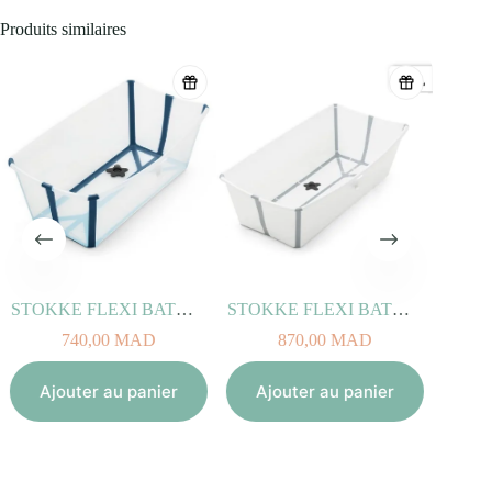
Produits similaires
STOKKE FLEXI BATH Transparent Bleu
STOKKE FLEXI BATH X-LARGE Blanc
740,00
MAD
870,00
MAD
Aj
Ajouter au panier
Ajouter au panier