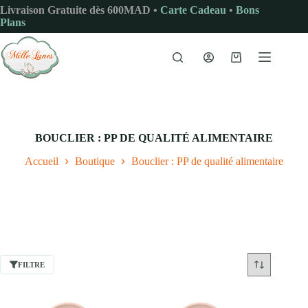
Passer
Livraison Gratuite dès 600MAD •
Carte Cadeau
•
Bons
au
Plans
contenu
Panier
d’achat
BOUCLIER : PP DE QUALITÉ ALIMENTAIRE
Accueil
Boutique
Bouclier : PP de qualité alimentaire
FILTRE