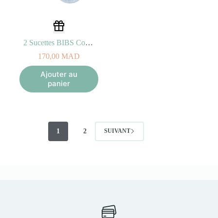
2 Sucettes BIBS Colour Round Eloise Chamomile Lawn Baby Blue Mix (6-18mois)
170,00
MAD
Ajouter au
panier
1
2
SUIVANT