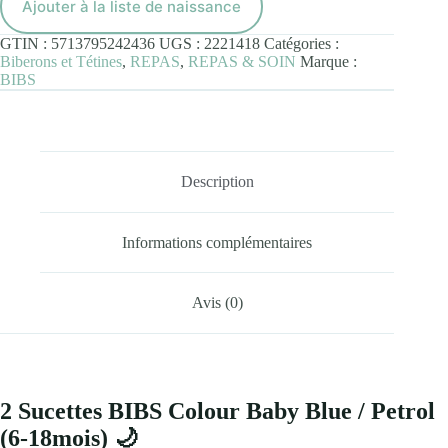
Ajouter à la liste de naissance
Colour
Symetric
GTIN :
5713795242436
UGS :
2221418
Catégories :
Baby
Biberons et Tétines
,
REPAS
,
REPAS & SOIN
Marque :
Blue
BIBS
/
Petrol
(6-
18mois)
Description
Informations complémentaires
Avis (0)
2 Sucettes BIBS Colour Baby Blue / Petrol
(6-18mois) 🌙