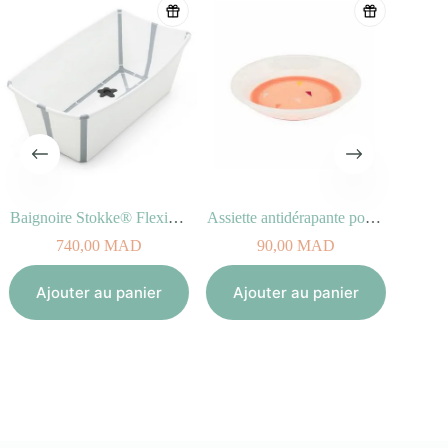
Baignoire Stokke® Flexi Bath® Blanc pour enfant
Assiette antidérapante pour bébé Peach
740,00
MAD
90,00
MAD
Ajouter au panier
Ajouter au panier
Aj