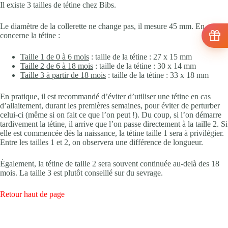
Il existe 3 tailles de tétine chez Bibs.
Le diamètre de la collerette ne change pas, il mesure 45 mm. En ce qui
concerne la tétine :
Taille 1 de 0 à 6 mois
: taille de la tétine : 27 x 15 mm
Taille 2 de 6 à 18 mois
: taille de la tétine : 30 x 14 mm
Taille 3 à partir de 18 mois
: taille de la tétine : 33 x 18 mm
En pratique, il est recommandé d’éviter d’utiliser une tétine en cas
d’allaitement, durant les premières semaines, pour éviter de perturber
celui-ci (même si on fait ce que l’on peut !). Du coup, si l’on démarre
tardivement la tétine, il arrive que l’on passe directement à la taille 2. Si
elle est commencée dès la naissance, la tétine taille 1 sera à privilégier.
Entre les tailles 1 et 2, on observera une différence de longueur.
Également, la tétine de taille 2 sera souvent continuée au-delà des 18
mois. La taille 3 est plutôt conseillé sur du sevrage.
Retour haut de page