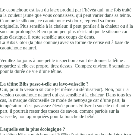
Le caoutchouc est issu du latex produit par l’hévéa qui, une fois traité,
a la couleur jaune que vous connaissez, qui peut varier dans sa teinte.
Comme le silicone, ce caoutchouc est doux, reprend sa forme
originelle. Plus sensible à la chaleur, il peut gonfler à la chaleur ou à la
succion prolongée. Bien qu’un peu plus résistant que le silicone car
plus élastique, il reste sensible aux coups de dents.
La Bibs Color (la plus connue) avec sa forme de cerise est à base de
caoutchouc naturel.
Veuillez toujours à une petite inspection avant de donner la tétine :
regardez si elle est propre, tirez dessus. Comptez environ 6 semaines
pour la durée de vie d’une tétine.
La tétine Bibs passe-t-elle au lave-vaisselle ?
Oui, pour la version silicone (et même au stérilisateur). Non, pour la
version caoutchouc naturel qui est sensible à la chaleur. Dans tous les
cas, la marque déconseille ce mode de nettoyage car d’une part, la
température n’est pas assez élevée pour stériliser la sucette et d’autre
part, il pourrait rester des traces de savon, comme parfois sur la
vaisselle, non appropriées pour la bouche de bébé.
Laquelle est la plus écologique ?
La tétine Bibs caoutchouc est 100% d’origine naturelle : du latex issu