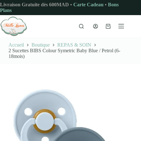
Passer
Livraison Gratuite dès 600MAD •
Carte Cadeau
•
Bons
au
Plans
contenu
Panier
d’achat
Accueil
Boutique
REPAS & SOIN
2 Sucettes BIBS Colour Symetric Baby Blue / Petrol (6-
18mois)