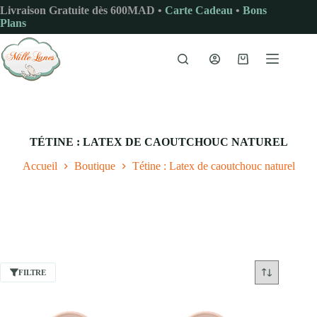
Passer
Livraison Gratuite dès 600MAD •
Carte Cadeau
•
Bons
au
Plans
contenu
Panier
d’achat
TÉTINE : LATEX DE CAOUTCHOUC NATUREL
Accueil
Boutique
Tétine : Latex de caoutchouc naturel
FILTRE