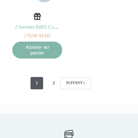
2 Sucettes BIBS Colour Round Eloise Chamomile Lawn Baby Blue Mix (6-18mois)
170,00
MAD
Ajouter au
panier
1
2
SUIVANT